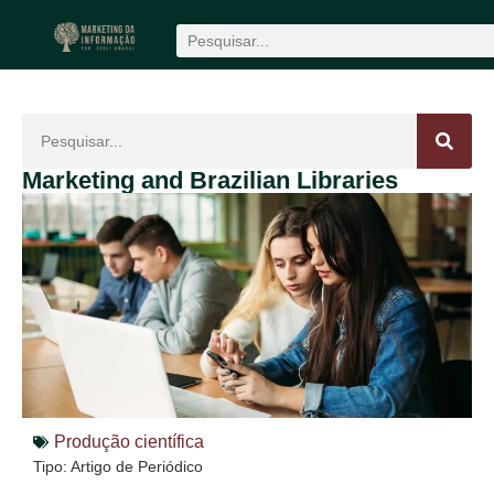
Produção científica
1win
mostbet
Marketing and Brazilian Libraries
Produção científica
Tipo: Artigo de Periódico