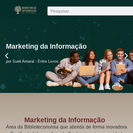
Produção científica
1win
mostbet
Marketing da Informação
por Sueli Amaral - Entre Livros
Marketing da Informação
pin up uz
Área da Biblioteconomia que aborda de forma inovadora