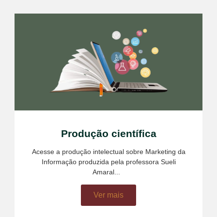
Produção científica
Acesse a produção intelectual sobre Marketing da
Informação produzida pela professora Sueli
Amaral...
4rabet pakistan
Ver mais