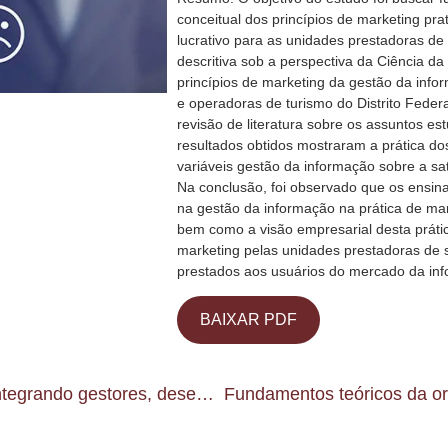
conceitual dos princípios de marketing pr
lucrativo para as unidades prestadoras de 
descritiva sob a perspectiva da Ciência d
princípios de marketing da gestão da info
e operadoras de turismo do Distrito Feder
revisão de literatura sobre os assuntos 
resultados obtidos mostraram a prática dos
variáveis gestão da informação sobre a sa
Na conclusão, foi observado que os ensin
na gestão da informação na prática de mar
bem como a visão empresarial desta prátic
marketing pelas unidades prestadoras de s
prestados aos usuários do mercado da in
BAIXAR PDF
Avaliação de usabilidade de websites integrando gestores, desenvolvedores e usuários