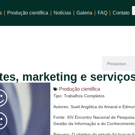
s
Produção científica
Notícias
Galeria
FAQ
Contato
ntes, marketing e serviço
Produção científica
Tipo: Trabalhos Completos
Autores: Sueli Angélica do Amaral e Edm
Fonte: XIV Encontro Nacional de Pesquis
Gestão da Informação e do Conhecimento
Resumo: O objetivo do estudo foi buscar