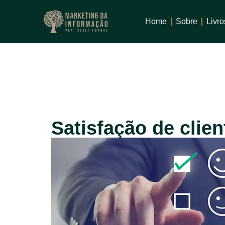
1win
mostbet
Home
Sobre
Livro
Satisfação de clie